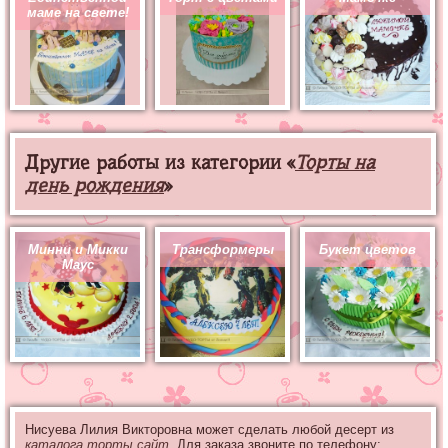
маме на свете!
Другие работы из категории «
Торты на
день рождения
»
Минни и Микки
Трансформеры
Букет цветов
Маус
Нисуева Лилия Викторовна может сделать любой десерт из
каталога торты.сайт
. Для заказа звоните по телефону: