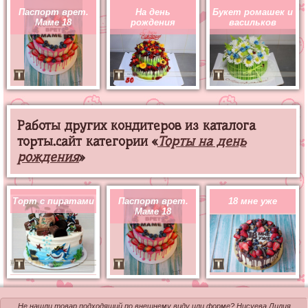
Паспорт врет.
На день
Букет ромашек и
Маме 18
рождения
васильков
Работы других кондитеров из каталога
торты.сайт категории «
Торты на день
рождения
»
Торт с пиратами
Паспорт врет.
18 мне уже
Маме 18
Не нашли товар подходящий по внешнему виду или форме? Нисуева Лилия