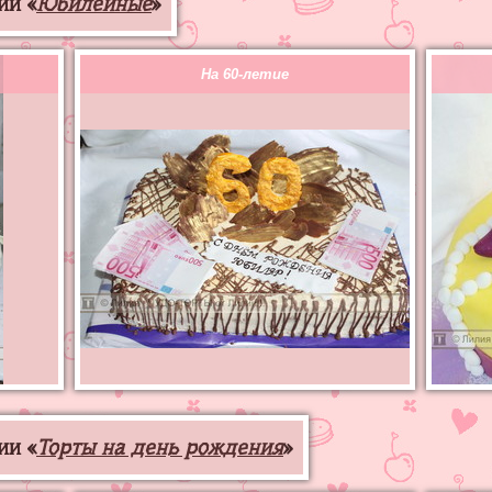
ии «
Юбилейные
»
На 60-летие
ии «
Торты на день рождения
»