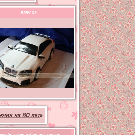
BMW X6
жчин на 80 лет
»
елефон, для работника связи