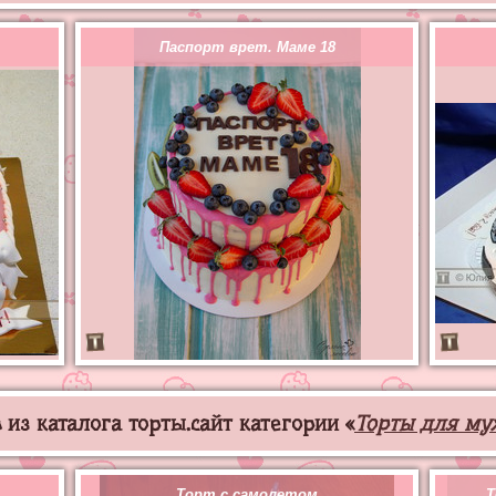
Паспорт врет. Маме 18
из каталога торты.сайт категории «
Торты для му
Торт с самолетом
Т