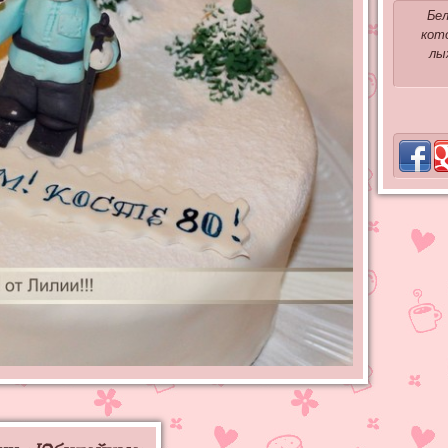
Бел
кот
лы