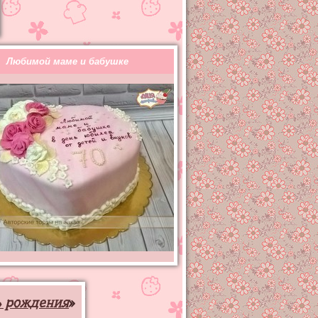
Любимой маме и бабушке
ь рождения
»