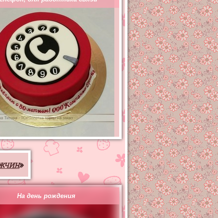
жчин
»
На день рождения