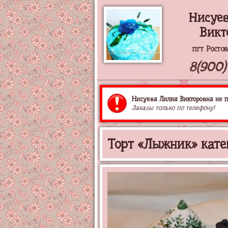
Нисуе
Викт
пгт Росто
8(900)
Нисуева Лилия Викторовна не п
Заказы только по телефону!
Торт «Лыжник» кате