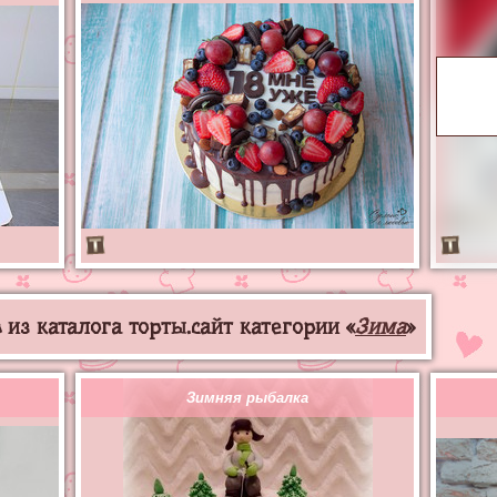
из каталога торты.сайт категории «
Зима
»
Зимняя рыбалка