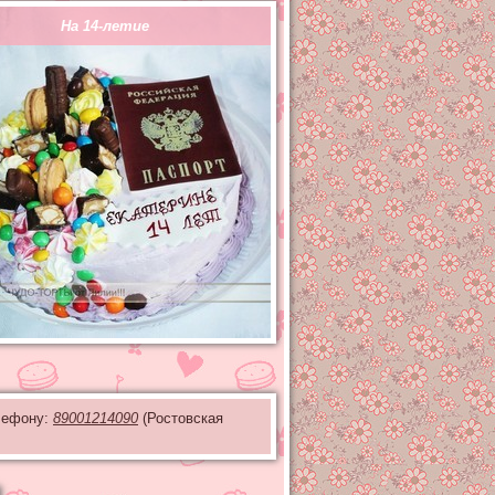
На 14-летие
елефону:
89001214090
(Ростовская