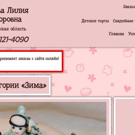
Заказ
ва Лилия
оровна
Детские торты
Свадебные 
вская область
Главная
Усл
121-4090
ринимает заказы с сайта онлайн!
гории «Зима»