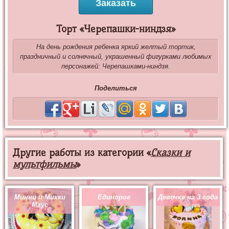
Заказать
Торт «Черепашки-ниндзя»
На день рождения ребенка яркий желтый тортик,
праздничный и солнечный, украшенный фигурками любимых
персонажей: Черепашками-ниндзя.
Поделиться
Другие работы из категории «
Сказки и
мультфильмы
»
Минни и Микки
Единорог
Девочке на 3 года
Маус