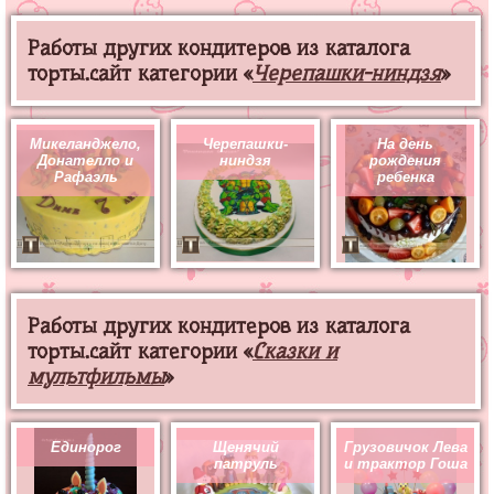
Работы других кондитеров из каталога
торты.сайт категории «
Черепашки-ниндзя
»
Микеланджело,
Черепашки-
На день
Донателло и
ниндзя
рождения
Рафаэль
ребенка
Работы других кондитеров из каталога
торты.сайт категории «
Сказки и
мультфильмы
»
Единорог
Щенячий
Грузовичок Лева
патруль
и трактор Гоша