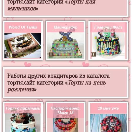
торты.сайт категории «
Торты для
мальчиков
»
World Of Tanks
Майнкрафт
Гравити Фолз
Работы других кондитеров из каталога
торты.сайт категории «
Торты на день
рождения
»
Торт с пиратами
Паспорт врет.
18 мне уже
Маме 18