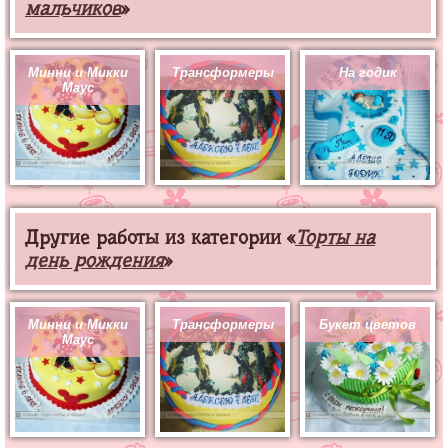
мальчиков
»
Минни и Микки
Трансформеры
На годик
Маус
Другие работы из категории «
Торты на
день рождения
»
Минни и Микки
Трансформеры
Букет цветов
Маус